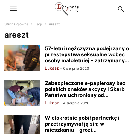
Strona główna
Tags
Areszt
areszt
57-letni mężczyzna podejrzany o
przestępstwa seksualne wobec
osoby małoletniej – zatrzymany...
Łukasz
-
6 sierpnia 2026
Zabezpieczone e-papierosy bez
polskich znaków akcyzy i Skarb
Państwa uchroniony od...
Łukasz
-
4 sierpnia 2026
Wielokrotnie pobił partnerkę i
przetrzymywał ją siłą w
mieszkaniu – grozi...