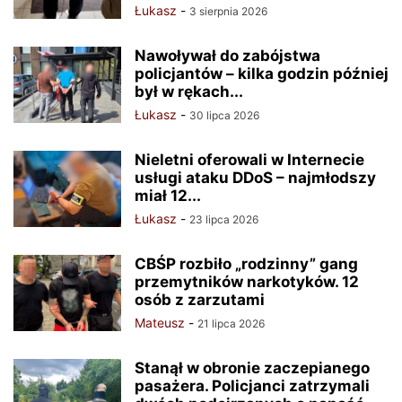
Łukasz
-
3 sierpnia 2026
Nawoływał do zabójstwa
policjantów – kilka godzin później
był w rękach...
Łukasz
-
30 lipca 2026
Nieletni oferowali w Internecie
usługi ataku DDoS – najmłodszy
miał 12...
Łukasz
-
23 lipca 2026
CBŚP rozbiło „rodzinny” gang
przemytników narkotyków. 12
osób z zarzutami
Mateusz
-
21 lipca 2026
Stanął w obronie zaczepianego
pasażera. Policjanci zatrzymali