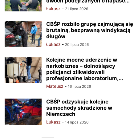
dwóch podejrzanych o napaść...
Łukasz
-
21 lipca 2026
CBŚP rozbiło grupę zajmującą się
brutalną, bezprawną windykacją
długów
Łukasz
-
20 lipca 2026
Kolejne mocne uderzenie w
narkobiznes – dolnośląscy
policjanci zlikwidowali
profesjonalne laboratorium,...
Mateusz
-
16 lipca 2026
CBŚP odzyskuje kolejne
samochody skradzione w
Niemczech
Łukasz
-
14 lipca 2026