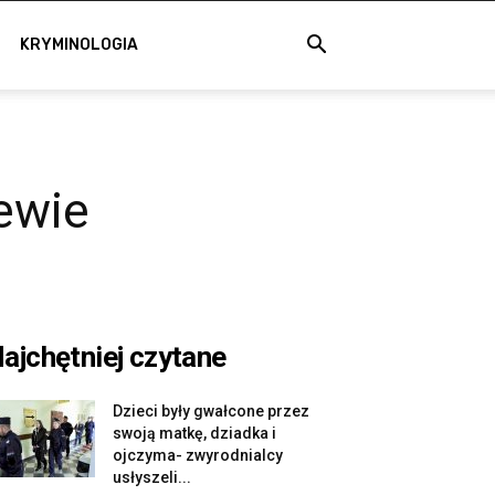
KRYMINOLOGIA
ewie
ajchętniej czytane
Dzieci były gwałcone przez
swoją matkę, dziadka i
ojczyma- zwyrodnialcy
usłyszeli...