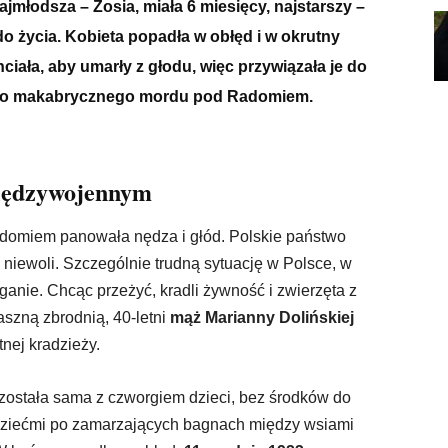
ajmłodsza – Zosia, miała 6 miesięcy, najstarszy –
do życia. Kobieta popadła w obłęd i w okrutny
iała, aby umarły z głodu, więc przywiązała je do
d tego makabrycznego mordu pod Radomiem.
międzywojennym
domiem panowała nędza i głód. Polskie państwo
 niewoli. Szczególnie trudną sytuację w Polsce, w
anie. Chcąc przeżyć, kradli żywność i zwierzęta z
aszną zbrodnią, 40-letni
mąż Marianny Dolińskiej
nej kradzieży.
została sama z czworgiem dzieci, bez środków do
 dziećmi po zamarzających bagnach między wsiami