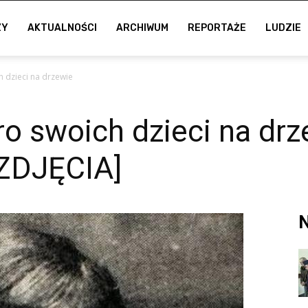
ZY
AKTUALNOŚCI
ARCHIWUM
REPORTAŻE
LUDZIE
h dzieci na drzewie
o swoich dzieci na drz
ZDJĘCIA]
N