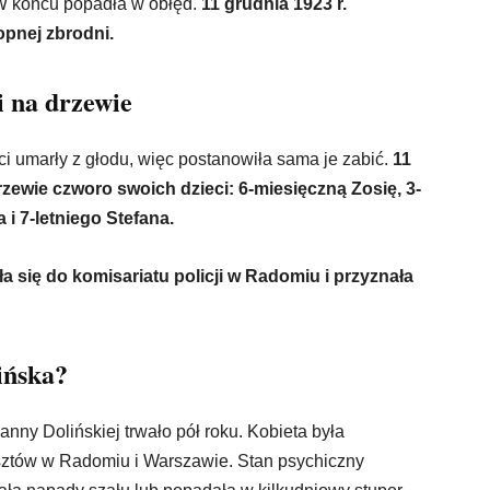
W końcu popadła w obłęd.
11 grudnia 1923 r.
opnej zbrodni.
ci na drzewie
eci umarły z głodu, więc postanowiła sama je zabić.
11
rzewie czworo swoich dzieci: 6-miesięczną Zosię, 3-
 i 7-letniego Stefana.
ła się do komisariatu policji w Radomiu i przyznała
ińska?
nny Dolińskiej trwało pół roku. Kobieta była
esztów w Radomiu i Warszawie. Stan psychiczny