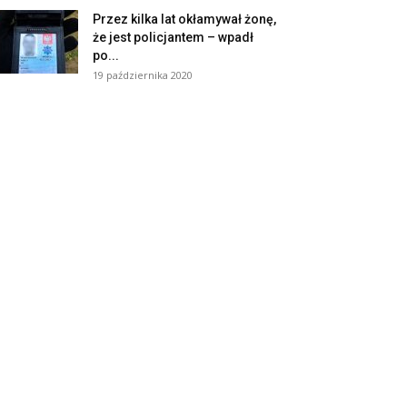
Przez kilka lat okłamywał żonę,
że jest policjantem – wpadł
po...
19 października 2020