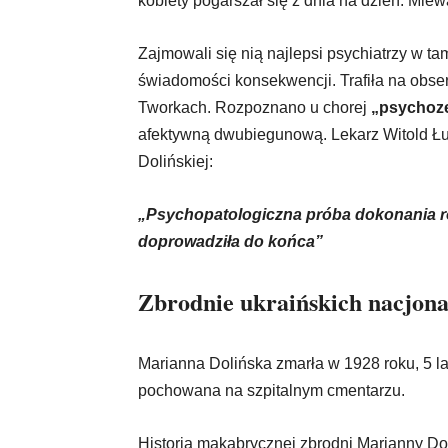
kobiety pogarszał się z dnia na dzień. Mie
Zajmowali się nią najlepsi psychiatrzy w tam
świadomości konsekwencji. Trafiła na obser
Tworkach. Rozpoznano u chorej
„psychozę
afektywną dwubiegunową. Lekarz Witold Łu
Dolińskiej:
„Psychopatologiczna próba dokonania r
doprowadziła do końca”
Zbrodnie ukraińskich nacjona
Marianna Dolińska zmarła w 1928 roku, 5 lat
pochowana na szpitalnym cmentarzu.
Historia makabrycznej zbrodni Marianny Dol