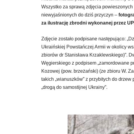
Wszystko za sprawą zdjęcia powieszonych 
niewyjaśnionych do dziś przyczyn –
fotogr
za ilustrację zbrodni wykonanej przez UP
Zdjęcie zostało podpisane następująco: „D
Ukraińskiej Powstańczej Armii w okolicy ws
zbiorów dr Stanisława Krzaklewskiego)”. Dw
Węgierskiego z podpisem „zamordowane prze
Kozowej (pow. brzeżański) (ze zbioru W. Zał
takich „wianuszków” z przybitych do drzew p
„drogą do samostijnej Ukrainy”.