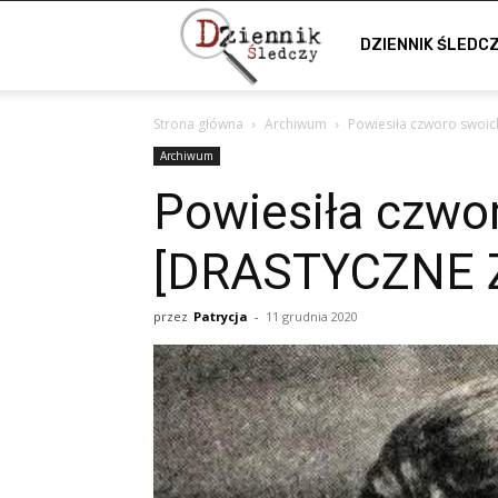
Dziennik
DZIENNIK ŚLEDC
Strona główna
Archiwum
Powiesiła czworo swoic
Śledczy
Archiwum
Powiesiła czwor
[DRASTYCZNE 
przez
Patrycja
-
11 grudnia 2020