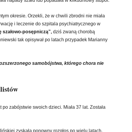
wała napady szału lub popadała w kilkudniowy stupor.
tym okresie. Orzekli, że w chwili zbrodni nie miała
wację i leczenie do szpitala psychiatrycznego w
 szałowo-posępniczą”,
dziś zwaną chorobą
niewski tak opisywał po latach przypadek Marianny
ozszerzonego samobójstwa, którego chora nie
listów
 po zabójstwie swoich dzieci. Miała 37 lat. Została
ińskiej zyskała ponowny rozgłos po wielu latach.