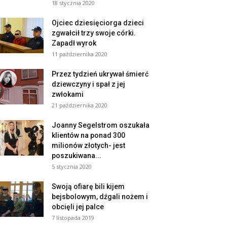
18 stycznia 2020
Ojciec dziesięciorga dzieci
zgwałcił trzy swoje córki.
Zapadł wyrok
11 października 2020
Przez tydzień ukrywał śmierć
dziewczyny i spał z jej
zwłokami
21 października 2020
Joanny Segelstrom oszukała
klientów na ponad 300
milionów złotych- jest
poszukiwana...
5 stycznia 2020
Swoją ofiarę bili kijem
bejsbolowym, dźgali nożem i
obcięli jej palce
7 listopada 2019